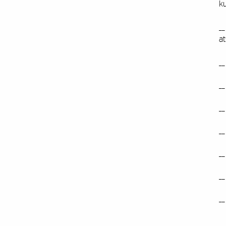
ku
__
at
__
__
__
__
__
__
__
(