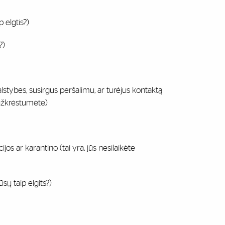
p elgtis?)
?)
 valstybes, susirgus peršalimu, ar turėjus kontaktą
eužkrėstumėte)
r karantino (tai yra, jūs nesilaikėte
sų taip elgits?)