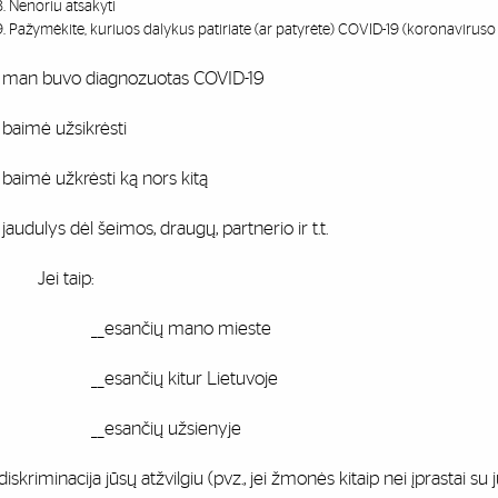
Nenoriu atsakyti
Pažymėkite, kuriuos dalykus patiriate (ar patyrėte) COVID-19 (koronaviruso
_ man buvo diagnozuotas COVID-19
 baimė užsikrėsti
 baimė užkrėsti ką nors kitą
 jaudulys dėl šeimos, draugų, partnerio ir t.t.
ei taip:
_esančių mano mieste
_esančių kitur Lietuvoje
_esančių užsienyje
diskriminacija jūsų atžvilgiu (pvz., jei žmonės kitaip nei įprastai s