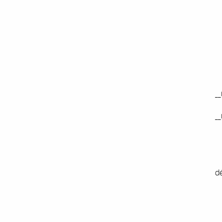
(
(
_
_
_
_
_
dė
(