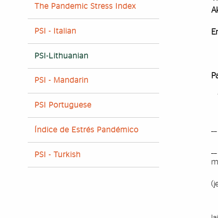
The Pandemic Stress Index
Ak
PSI - Italian
Em
PSI-Lithuanian
P
PSI - Mandarin
PSI Portuguese
__
Índice de Estrés Pandémico
__
PSI - Turkish
m
(j
I
la