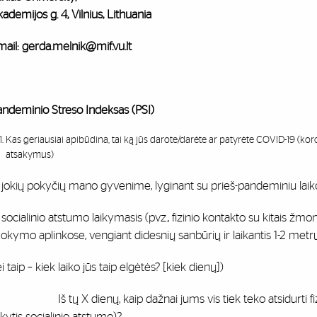
ademijos g. 4, Vilnius, Lithuania
ail: gerda.melnik@mif.vu.lt
andeminio Streso Indeksas (PSI)
Kas geriausiai apibūdina, tai ką jūs darote/darėte ar patyrėte COVID-19 (k
atsakymus)
 jokių pokyčių mano gyvenime, lyginant su prieš-pandeminiu laik
 socialinio atstumo laikymasis (pvz., fizinio kontakto su kitais ž
okymo aplinkose, vengiant didesnių sanbūrių ir laikantis 1-2 met
ei taip – kiek laiko jūs taip elgėtės? [kiek dienų])
š tų X dienų, kaip dažnai jums vis tiek teko atsidurti fizišk
ikytis socialinio atstumo)?