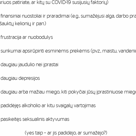
riuos patiriate, ar kitų su COVID-19 susijusių faktorių)
 finansiniai nuostoliai ir praradimai (e.g., sumažėjusi alga, darbo p
šauktų kelionių ir pan.)
 frustracija ar nuobodulys
 sunkumai apsirūpinti esminėmis prekėmis (pvz., maistu, vandeniu,
 daugiau jaudulio nei įprastai
 daugiau depresijos
 daugiau arba mažiau miego, kiti pokyčiai jūsų įprastiniuose mie
 padidėjęs alkoholio ar kitu svaigalų vartojimas
 pasikeitęs seksualinis aktyvumas
yes taip – ar jis padidėjo, ar sumažėjo?)