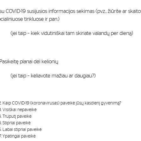
su COVID-19 susijusios informacijos sekimas (pvz., žiūrite ar skaito
cialiniuose tinkluose ir pan.)
jei taip – kiek vidutiniškai tam skiriate valandų per dieną)
Pasikeitę planai dėl kelionių
jei taip – keliavote mažiau ar daugiau?)
Kaip COVID-19 (koronavirusas) paveikė jūsų kasdienį gyvenimą?
Visiškai nepaveikė
Truputį paveikė
Stipriai paveikė
Labai stipriai paveikė
Ypatingai paveikė