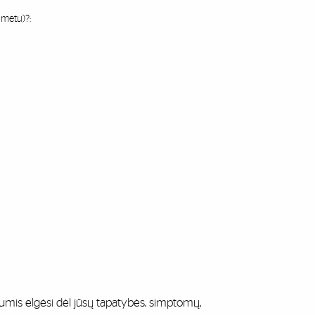
 metu)?:
u jumis elgėsi dėl jūsų tapatybės, simptomų,