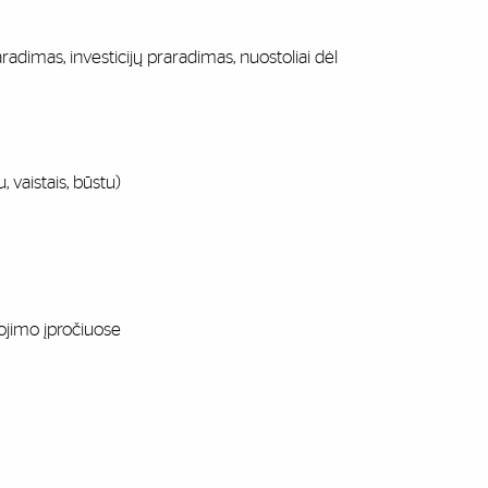
raradimas, investicijų praradimas, nuostoliai dėl
 vaistais, būstu)
gojimo įpročiuose