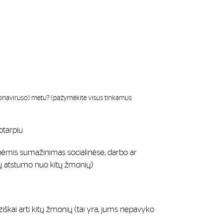
oronaviruso) metu? (pažymėkite visus tinkamus
otarpiu
monėmis sumažinimas socialinėse, darbo ar
rų atstumo nuo kitų žmonių)
ai arti kitų žmonių (tai yra, jums nepavyko