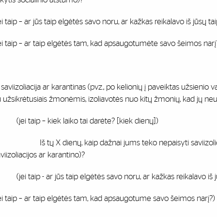
ei taip – ar jūs taip elgėtės savo noru, ar kažkas reikalavo iš jūsų tai
ei taip – ar taip elgėtės tam, kad apsaugotumėte savo šeimos narį
 saviizoliacija ar karantinas (pvz., po kelionių į paveiktas užsienio
 užsikrėtusiais žmonėmis, izoliavotės nuo kitų žmonių, kad jų n
jei taip – kiek laiko tai darėte? [kiek dienų])
š tų X dienų, kaip dažnai jums teko nepaisyti saviizolicijos a
viizoliacijos ar karantino)?
ei taip - ar jūs taip elgėtės savo noru, ar kažkas reikalavo iš jū
ei taip – ar taip elgėtės tam, kad apsaugotume savo šeimos narį?)