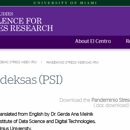
About El Centro
R
DEMIC STRESS INDEX (PSI)
PANDEMINIO STRESO INDEKSAS (PSI)
deksas (PSI)
Download the
Pandeminio Streso
(.doc download)
ranslated from English by Dr. Gerda Ana Melnik
stitute of Data Science and Digital Technologies,
lnius Univiersity,