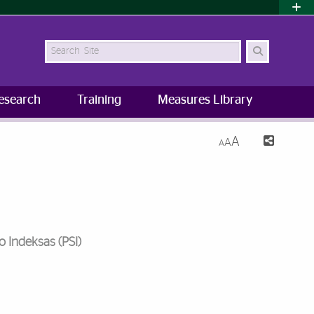
Search Site
esearch
Training
Measures Library
A
A
A
 Indeksas (PSI)