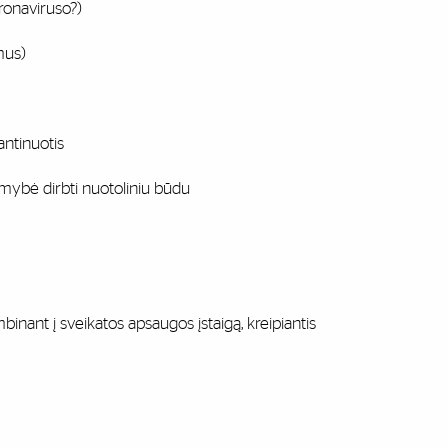
naviruso?)
us)
inuotis
mybė dirbti nuotoliniu būdu
nt į sveikatos apsaugos įstaigą, kreipiantis