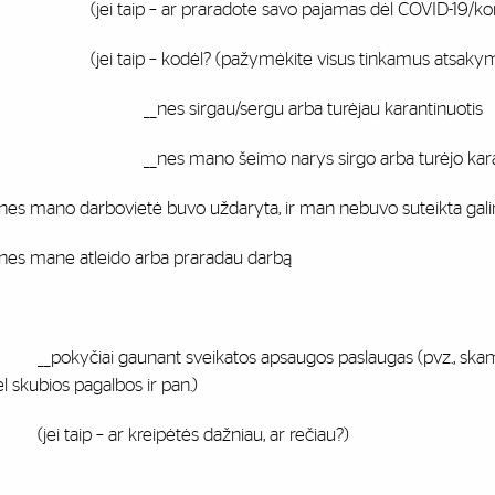
jei taip – ar praradote savo pajamas dėl COVID-19/koro
jei taip – kodėl? (pažymėkite visus tinkamus atsakym
_nes sirgau/sergu arba turėjau karantinuotis
_nes mano šeimo narys sirgo arba turėjo karant
_nes mano darbovietė buvo uždaryta, ir man nebuvo suteikta gali
_nes mane atleido arba praradau darbą
_pokyčiai gaunant sveikatos apsaugos paslaugas (pvz., skambina
l skubios pagalbos ir pan.)
jei taip – ar kreipėtės dažniau, ar rečiau?)