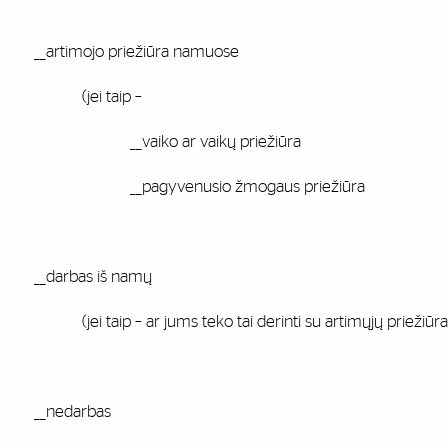
_artimojo priežiūra namuose
(jei taip –
_vaiko ar vaikų priežiūra
_pagyvenusio žmogaus priežiūra
_darbas iš namų
jei taip – ar jums teko tai derinti su artimųjų priežiūra [pvz
_nedarbas