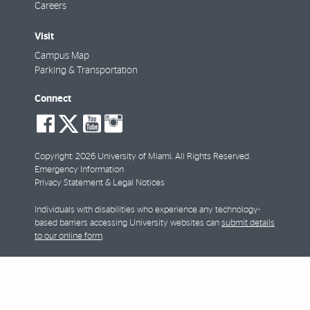
Careers
Visit
Campus Map
Parking & Transportation
Connect
social-
social-
social-
social-
facebook
twitter
youtube
instagram
Copyright: 2026 University of Miami. All Rights Reserved.
Emergency Information
Privacy Statement & Legal Notices
Individuals with disabilities who experience any technology-
based barriers accessing University websites can
submit details
to our online form
.