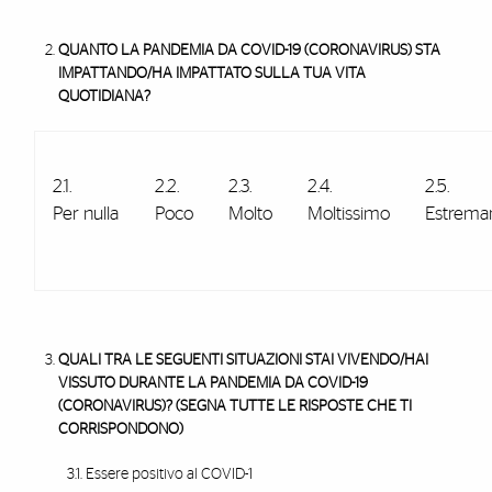
QUANTO LA PANDEMIA DA COVID-19 (CORONAVIRUS) STA
IMPATTANDO/HA IMPATTATO SULLA TUA VITA
QUOTIDIANA?
2.1.
2.2.
2.3.
2.4.
2.5.
Per nulla
Poco
Molto
Moltissimo
Estrem
QUALI TRA LE SEGUENTI SITUAZIONI STAI VIVENDO/HAI
VISSUTO DURANTE LA PANDEMIA DA COVID-19
(CORONAVIRUS)?
(SEGNA TUTTE LE RISPOSTE CHE TI
CORRISPONDONO)
3.1. Essere positivo al COVID-1