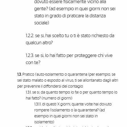
dovuto essere fisicamente vicino alla
gente? (ad esempio in quei giorni non sei
stato in grado di praticare la distanza
sociale)
1.2.2. se si, hai scelto tu o ti è stato richiesto da
qualcun altro?
1.2.3. se si, lo hai fatto per proteggere chi vive
con te?
1.3.
Pratico l’auto-isolamento o quarantena (per esempio, se
sei stato malato o esposto al virus, ti sei allontanato dagli altri
per prevenire il diffondersi del contagio
1.3.1. se si, da quanto tempo lo fai o per quanto tempo lo
hai fatto? (numero di giorni)
1.3.1.1. di questi X giorni, quante volte hai dovuto
rompere l’isolamento o la quarantena? (ad
esempio in quei giorni non sei stato in
isolamento)