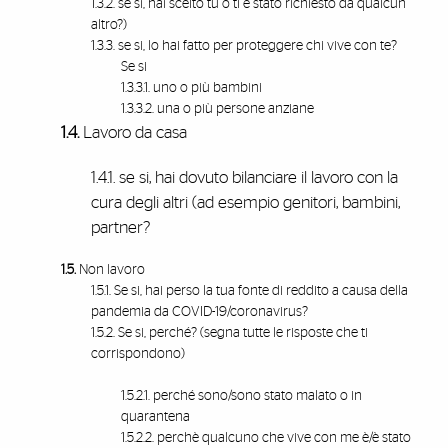
1.3.2. se si, hai scelto tu o ti è stato richiesto da qualcun
altro?)
1.3.3. se si, lo hai fatto per proteggere chi vive con te?
Se si
1.3.3.1. uno o più bambini
1.3.3.2. una o più persone anziane
1.4.
Lavoro da casa
1.4.1. se si, hai dovuto bilanciare il lavoro con la
cura degli altri (ad esempio genitori, bambini,
partner?
1.5.
Non lavoro
1.5.1. Se si, hai perso la tua fonte di reddito a causa della
pandemia da COVID-19/coronavirus?
1.5.2. Se si, perché? (segna tutte le risposte che ti
corrispondono)
1.5.2.1. perché sono/sono stato malato o in
quarantena
1.5.2.2. perchè qualcuno che vive con me è/è stato