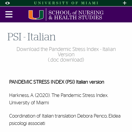
Skip to Content
Skip to Search
Skip to footer
Accessibility Options:
Office of Disability Services
Request A
Display:
DEFAULT
HIGH CONTRAST
PSI - Italian
Download the Pandemic Stress Index - Italian
Version
(.doc download)
PANDEMIC STRESS INDEX (PSI) Italian version
Harkness, A. (2020). The Pandemic Stress Index.
University of Miami
Coordination of Italian translation Debora Penco, Elidea
psicologi associati